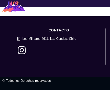
CONTACTO
Los Militares 4611, Las Condes, Chile
© Todos los Derechos reservados
valvula mariposa
tienda virtual
t