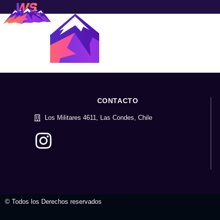
CONTACTO
Los Militares 4611, Las Condes, Chile
© Todos los Derechos reservados
valvula mariposa
tienda virtual
t