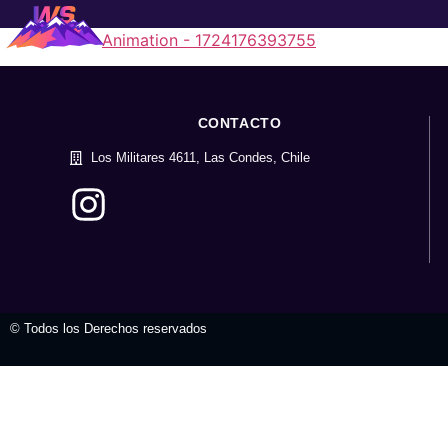
Animation - 1724176393755
CONTACTO
Los Militares 4611, Las Condes, Chile
© Todos los Derechos reservados
valvula mariposa
tienda virtual
t