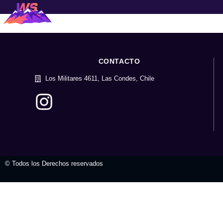
CONTACTO
Los Militares 4611, Las Condes, Chile
© Todos los Derechos reservados
valvula mariposa
tienda virtual
t