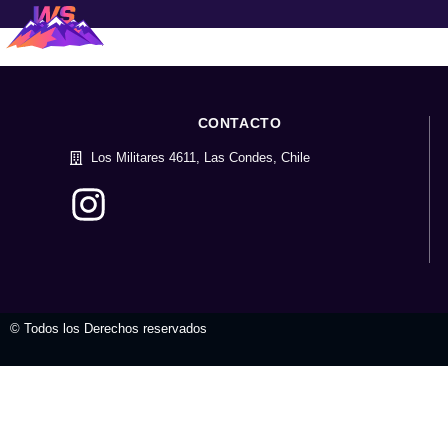
CONTACTO
Los Militares 4611, Las Condes, Chile
© Todos los Derechos reservados
valvula mariposa
tienda virtual
t